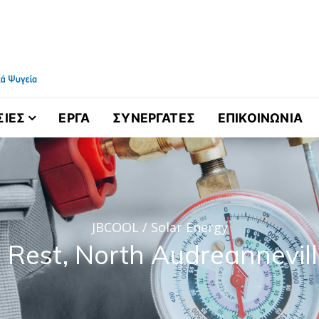
ελματικά Ψυγεία
ΣΙΕΣ
ΕΡΓΑ
ΣΥΝΕΡΓΑΤΕΣ
ΕΠΙΚΟΙΝΩΝΙΑ
JBCOOL
/
Solar Energy
 Rest, North Audreannevill