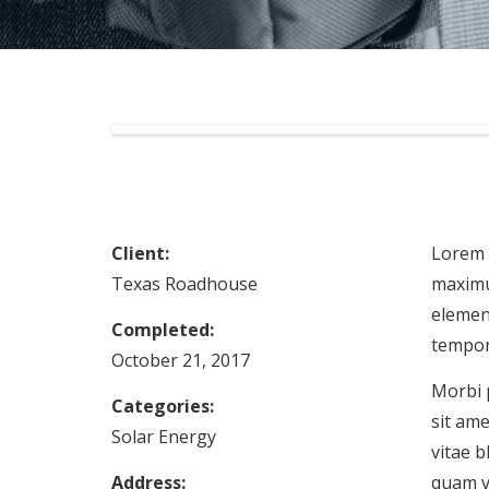
Client:
Lorem i
Texas Roadhouse
maximus
element
Completed:
tempor 
October 21, 2017
Morbi p
Categories:
sit ame
Solar Energy
vitae b
Address:
quam vi