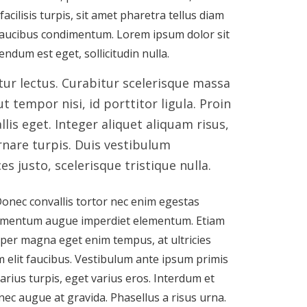
facilisis turpis, sit amet pharetra tellus diam
 faucibus condimentum. Lorem ipsum dolor sit
endum est eget, sollicitudin nulla.
tur lectus. Curabitur scelerisque massa
tempor nisi, id porttitor ligula. Proin
lis eget. Integer aliquet aliquam risus,
rnare turpis. Duis vestibulum
s justo, scelerisque tristique nulla.
Donec convallis tortor nec enim egestas
condimentum augue imperdiet elementum. Etiam
emper magna eget enim tempus, at ultricies
um elit faucibus. Vestibulum ante ipsum primis
varius turpis, eget varius eros. Interdum et
ec augue at gravida. Phasellus a risus urna.