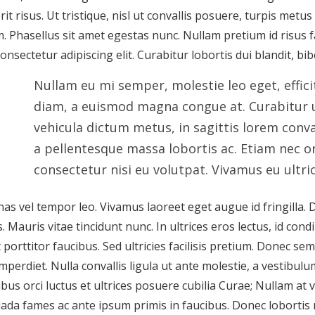
it risus. Ut tristique, nisl ut convallis posuere, turpis metus 
m. Phasellus sit amet egestas nunc. Nullam pretium id risus
onsectetur adipiscing elit. Curabitur lobortis dui blandit, bib
Nullam eu mi semper, molestie leo eget, effici
diam, a euismod magna congue at. Curabitur ut 
vehicula dictum metus, in sagittis lorem conval
a pellentesque massa lobortis ac. Etiam nec o
consectetur nisi eu volutpat. Vivamus eu ultrice
s vel tempor leo. Vivamus laoreet eget augue id fringilla. 
 Mauris vitae tincidunt nunc. In ultrices eros lectus, id 
 porttitor faucibus. Sed ultricies facilisis pretium. Donec s
perdiet. Nulla convallis ligula ut ante molestie, a vestibul
ibus orci luctus et ultrices posuere cubilia Curae; Nullam at 
da fames ac ante ipsum primis in faucibus. Donec lobortis n