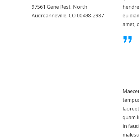
97561 Gene Rest, North
hendrer
Audreanneville, CO 00498-2987
eu dia
amet, c
Maecena
tempus.
laoreet
quam im
in fauc
malesua