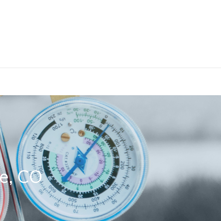
e, CO