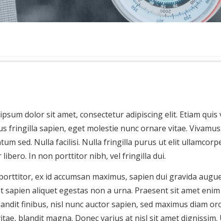
psum dolor sit amet, consectetur adipiscing elit. Etiam quis 
 fringilla sapien, eget molestie nunc ornare vitae. Vivamus 
um sed. Nulla facilisi. Nulla fringilla purus ut elit ullamcor
libero. In non porttitor nibh, vel fringilla dui.
orttitor, ex id accumsan maximus, sapien dui gravida augue,
t sapien aliquet egestas non a urna. Praesent sit amet enim 
landit finibus, nisl nunc auctor sapien, sed maximus diam orci
tae, blandit magna. Donec varius at nisl sit amet dignissim. Ut